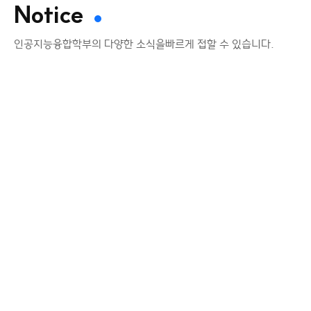
Notice
인공지능융합학부의 다양한 소식을
빠르게 접할 수 있습니다.
학부소식
인공지능융합학부 정인철 교수님 美
컬럼비아대 ‘멀티모달 AI 헬스케어
워크숍’ 초청 강
📢인공지능융합학부 '정인철 교수님' 美
컬럼비아대 멀티모달 AI 헬스케어 워크숍 초청
강연 및 라운드테이블 참석📢한림대학교(총장