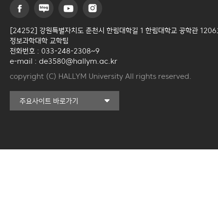
[24252] 강원특별자치도 춘천시 한림대학길 1 한림대학교 공학관 1206
정보과학대학 교학팀
전화번호 : 033-248-2308~9
e-mail : de3580@hallym.ac.kr
copyright (C) HALLYM University All rights reserved.
커뮤니티교육원
주요사이트 바로가기
일송아트홀
한림대학교의료원
국제학생증신청
한림대학교 LINC 3.0
사업단
캠퍼스라이프카운슬링센터