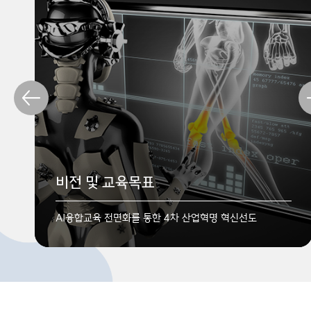
학부소개
비전 및 교육목표
졸업 후 진로
의료인공지능 분야를 선도할 헬스케어 AI 인재양성
AI융합교육 전면화를 통한 4차 산업혁명 혁신선도
의료기관 헬스케어, 기업체, 공공기관, 연구소